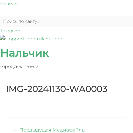
Перейти
Нальчик
к
содержимому
Telegram
Нальчик
Городская газета
IMG-20241130-WA0003
Навигация
←
Предыдущая Медиафайлы