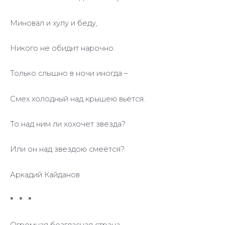
Миновал и хулу и беду,
Никого не обидит нарочно.
Только слышно в ночи иногда –
Смех холодный над крышею вьётся.
То над ним ли хохочет звезда?
Или он над звездою смеётся?
Аркадий Кайданов
* * *