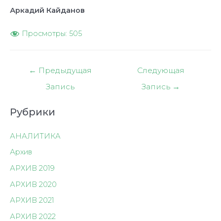
Аркадий Кайданов
Просмотры:
505
Навигация
←
Предыдущая
Следующая
по
Запись
Запись
→
записям
Рубрики
АНАЛИТИКА
Архив
АРХИВ 2019
АРХИВ 2020
АРХИВ 2021
АРХИВ 2022