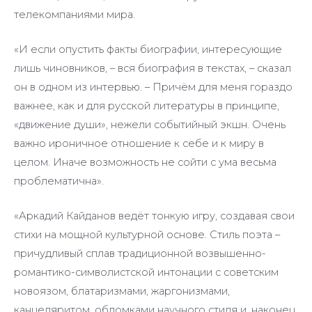
телекомпаниями мира.
«И если опустить факты биографии, интересующие
лишь чиновников, – вся биография в текстах, – сказал
он в одном из интервью. – Причём для меня гораздо
важнее, как и для русской литературы в принципе,
«движение души», нежели событийный экшн. Очень
важно ироничное отношение к себе и к миру в
целом. Иначе возможность не сойти с ума весьма
проблематична».
«Аркадий Кайданов ведёт тонкую игру, создавая свои
стихи на мощной культурной основе. Стиль поэта –
причудливый сплав традиционной возвышенно-
романтико-символистской интонации с советским
новоязом, блатаризмами, жаргонизмами,
канцеляритом, обломками научного стиля и, наконец,