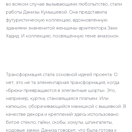
во всяком случае вызывающими любопытство, стали
работы Данизы Кумышевой. Она представила
футуристическую коллекцию, вдохновлённую
зданиями знаменитой женщины-архитектора Захи
Хадид. И коллекцию, посвящённую теме амазонок.
Трансформация стала основной идеей проекта. О
нет, это не та элементарная трансформация, когда
«брюки превращаются в элегантные шорты». Это,
например, куртка, становящаяся платьем. Или
капюшон, оборачивающийся манишкой с вышивкой. В
качестве декора и креплений здесь использовано
битое стекло, гайки, скобы, хомуты, шпингалеты,
кодовые замки. Даниза говорит, что была готова к