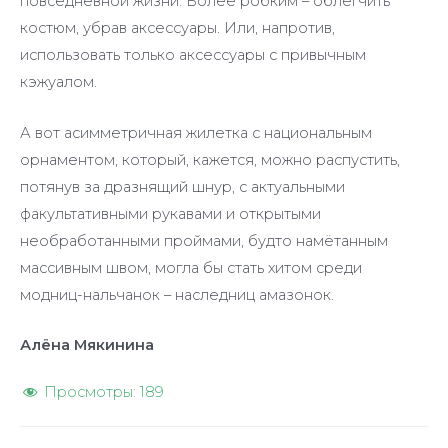
повседневной жизни. Более робким – облегчить
костюм, убрав аксессуары. Или, напротив,
использовать только аксессуары с привычным
кэжуалом.
А вот асимметричная жилетка с национальным
орнаментом, который, кажется, можно распустить,
потянув за дразнящий шнур, с актуальными
факультативными рукавами и открытыми
необработанными проймами, будто намётанным
массивным швом, могла бы стать хитом среди
модниц-нальчанок – наследниц амазонок.
Алёна Мякинина
Просмотры:
189