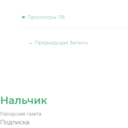
Просмотры:
118
Навигация
←
Предыдущая Запись
по
записям
Нальчик
Городская газета
Подписка