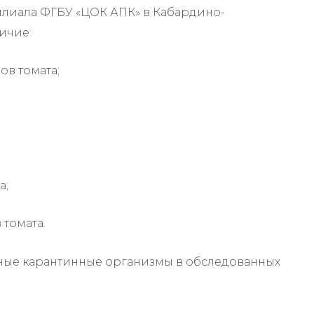
лиала ФГБУ «ЦОК АПК» в Кабардино-
ичие:
в томата;
а;
 томата.
ные карантинные организмы в обследованных