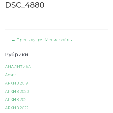
DSC_4880
Навигация
←
Предыдущая Медиафайлы
по
записям
Рубрики
АНАЛИТИКА
Архив
АРХИВ 2019
АРХИВ 2020
АРХИВ 2021
АРХИВ 2022