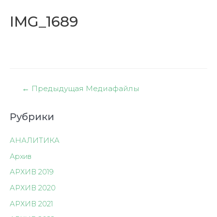
IMG_1689
Навигация
←
Предыдущая Медиафайлы
по
записям
Рубрики
АНАЛИТИКА
Архив
АРХИВ 2019
АРХИВ 2020
АРХИВ 2021