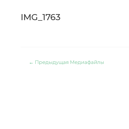
IMG_1763
Навигация
←
Предыдущая Медиафайлы
по
записям