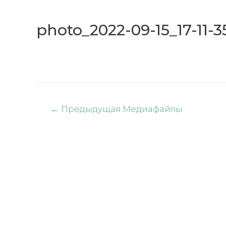
photo_2022-09-15_17-11-3
Навигация
←
Предыдущая Медиафайлы
по
записям