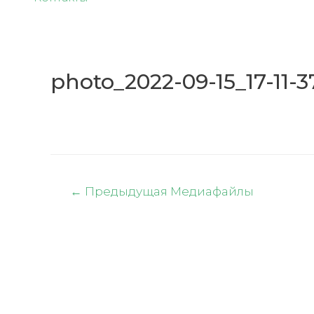
photo_2022-09-15_17-11-3
Навигация
←
Предыдущая Медиафайлы
по
записям