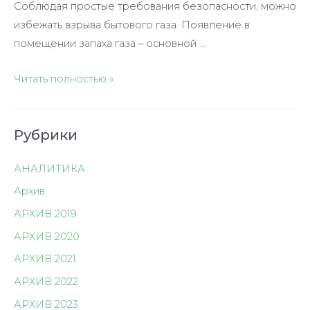
Соблюдая простые требования безопасности, можно
избежать взрыва бытового газа. Появление в
помещении запаха газа – основной …
Пользуемся
Читать полностью »
газом
по
Рубрики
правилам
АНАЛИТИКА
Архив
АРХИВ 2019
АРХИВ 2020
АРХИВ 2021
АРХИВ 2022
АРХИВ 2023