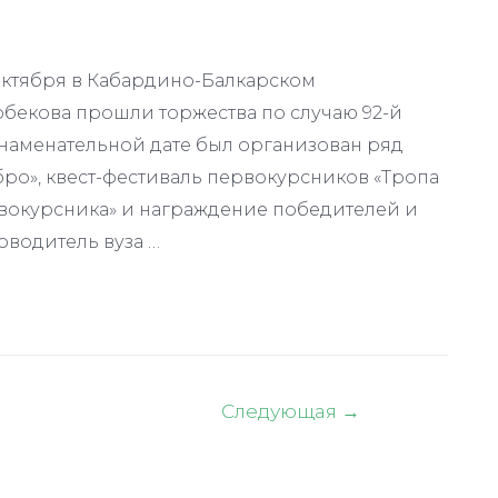
 октября в Кабардино-Балкарском
рбекова прошли торжества по случаю 92-й
знаменательной дате был организован ряд
ро», квест-фестиваль первокурсников «Тропа
рвокурсника» и награждение победителей и
водитель вуза …
Следующая
→