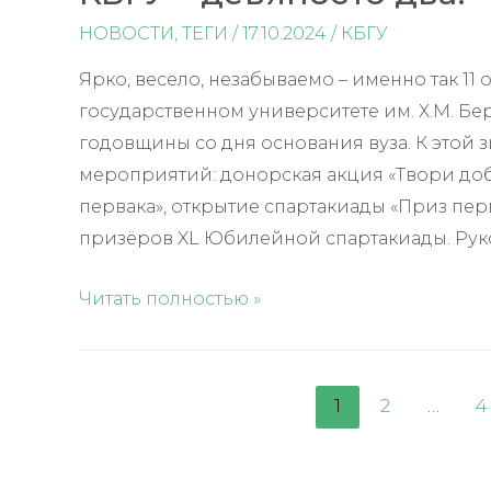
первых»
НОВОСТИ
,
ТЕГИ
/
17.10.2024
/
КБГУ
Ярко, весело, незабываемо – именно так 11
государственном университете им. Х.М. Бе
годовщины со дня основания вуза. К этой 
мероприятий: донорская акция «Твори доб
первака», открытие спартакиады «Приз пе
призёров XL Юбилейной спартакиады. Руко
КБГУ
Читать полностью »
–
девяносто
два!
Пагинация
1
2
…
4
записей