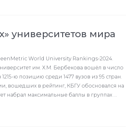
х» университетов мира
enMetric World University Rankings-2024.
иверситет им. Х.М. Бербекова вошёл в число
1215-ю позицию среди 1477 вузов из 95 стран.
и, вошедших в рейтинг, КБГУ обосновался на
тет набрал максимальные баллы в группах …