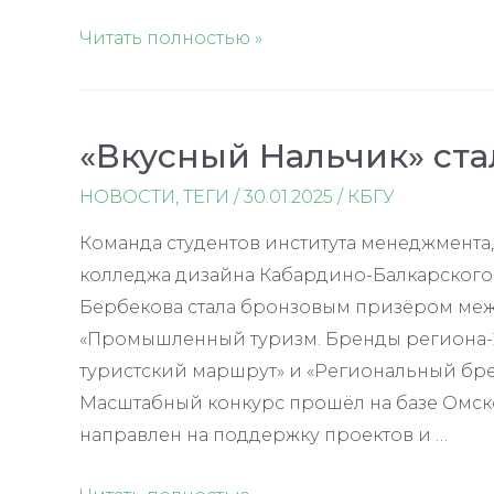
Работа
Читать полностью »
над
загадкой
долголетия
«Вкусный Нальчик» ста
НОВОСТИ
,
ТЕГИ
/
30.01.2025
/
КБГУ
Команда студентов института менеджмента,
колледжа дизайна Кабардино-Балкарского 
Бербекова стала бронзовым призёром меж
«Промышленный туризм. Бренды региона
туристский маршрут» и «Региональный брен
Масштабный конкурс прошёл на базе Омско
направлен на поддержку проектов и …