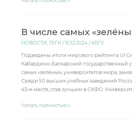
«Вкусный
Читать полностью »
Нальчик»
стал
призёром
В числе самых «зелёны
турконкурса
НОВОСТИ
,
ТЕГИ
/
19.12.2024
/
КБГУ
Подведены итоги мирового рейтинга UI Gre
Кабардино-Балкарский государственный ун
самых «зелёных» университетов мира, заняв 
Среди 50 высших учебных заведений Росси
43-м месте, став лучшим в СКФО. Универси
В
Читать полностью »
числе
самых
«зелёных»