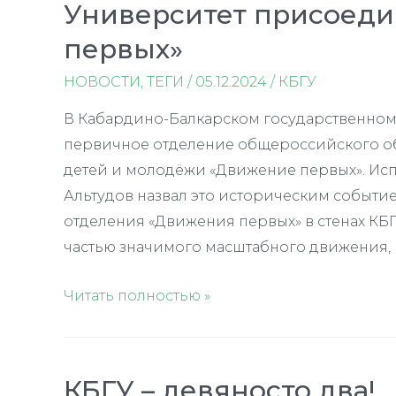
Университет присоед
университетов
первых»
мира
НОВОСТИ
,
ТЕГИ
/
05.12.2024
/
КБГУ
В Кабардино-Балкарском государственном 
первичное отделение общероссийского о
детей и молодёжи «Движение первых». Ис
Альтудов назвал это историческим событие
отделения «Движения первых» в стенах КБГУ
частью значимого масштабного движения, 
Университет
Читать полностью »
присоединился
к
«Движению
КБГУ – девяносто два!