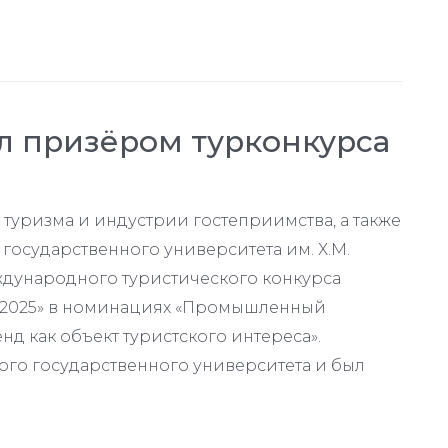
л призёром турконкурса
 туризма и индустрии гостеприимства, а также
государственного университета им. Х.М.
дународного туристического конкурса
-2025» в номинациях «Промышленный
д как объект туристского интереса».
го государственного университета и был