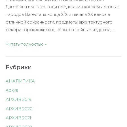
Дагестана им. Тахо-Годи представил костюмы разных
народов Дагестана конца XIX и начала XX веков в
отличной сохранности, предметы архитектурного
декора горских жилищ, золотошвейные изделия, …
Связь
Читать полностью »
времён
и
Рубрики
народов
на
АНАЛИТИКА
Кавказе
–
Архив
это
АРХИВ 2019
правило
АРХИВ 2020
АРХИВ 2021