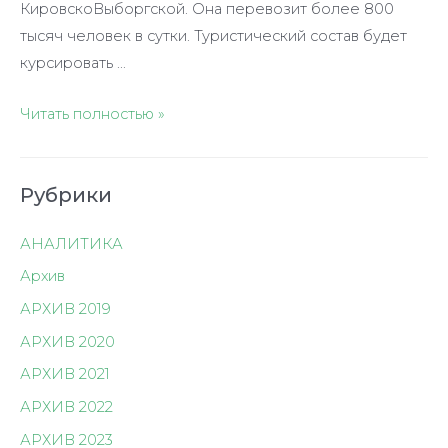
КировскоВыборгской. Она перевозит более 800
тысяч человек в сутки. Туристический состав будет
курсировать …
«Большое
Читать полностью »
путешествие
по
Рубрики
Северному
Кавказу»
АНАЛИТИКА
Архив
АРХИВ 2019
АРХИВ 2020
АРХИВ 2021
АРХИВ 2022
АРХИВ 2023