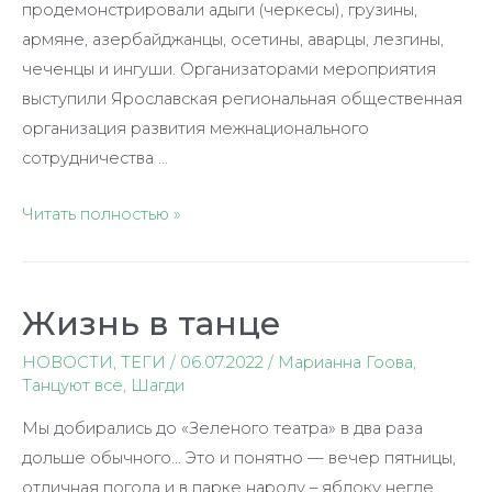
продемонстрировали адыги (черкесы), грузины,
армяне, азербайджанцы, осетины, аварцы, лезгины,
чеченцы и ингуши. Организаторами мероприятия
выступили Ярославская региональная общественная
организация развития межнационального
сотрудничества …
Танец
Читать полностью »
как
символ
дружбы
Жизнь в танце
НОВОСТИ
,
ТЕГИ
/
06.07.2022
/
Марианна Гоова
,
Танцуют все
,
Шагди
Мы добирались до «Зеленого театра» в два раза
дольше обычного… Это и понятно — вечер пятницы,
отличная погода и в парке народу – яблоку негде