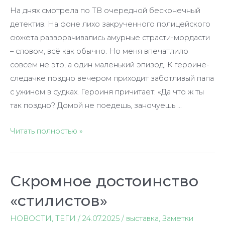
На днях смотрела по ТВ очередной бесконечный
детектив. На фоне лихо закрученного полицейского
сюжета разворачивались амурные страсти-мордасти
– словом, всё как обычно. Но меня впечатлило
совсем не это, а один маленький эпизод. К героине-
следачке поздно вечером приходит заботливый папа
с ужином в судках. Героиня причитает: «Да что ж ты
так поздно? Домой не поедешь, заночуешь …
Нам
Читать полностью »
бы
только
выучиться
Скромное достоинство
ждать
«стилистов»
НОВОСТИ
,
ТЕГИ
/
24.07.2025
/
выставка
,
Заметки