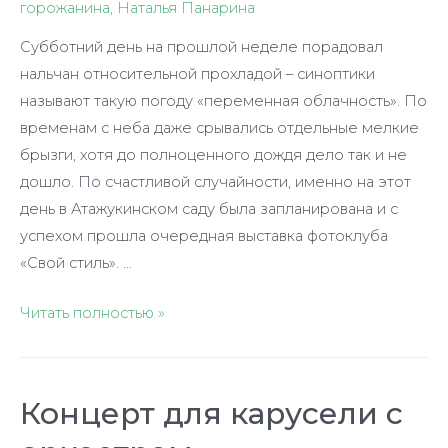
горожанина
,
Наталья Панарина
Субботний день на прошлой неделе порадовал
нальчан относительной прохладой – синоптики
называют такую погоду «переменная облачность». По
временам с неба даже срывались отдельные мелкие
брызги, хотя до полноценного дождя дело так и не
дошло. По счастливой случайности, именно на этот
день в Атажукинском саду была запланирована и с
успехом прошла очередная выставка фотоклуба
«Свой стиль». …
Скромное
Читать полностью »
достоинство
«стилистов»
Концерт для карусели с