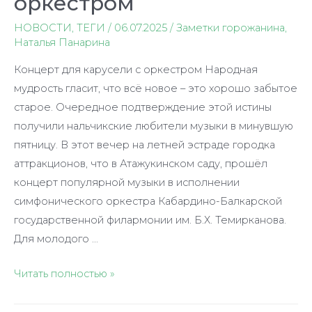
оркестром
НОВОСТИ
,
ТЕГИ
/
06.07.2025
/
Заметки горожанина
,
Наталья Панарина
Концерт для карусели с оркестром Народная
мудрость гласит, что всё новое – это хорошо забытое
старое. Очередное подтверждение этой истины
получили нальчикские любители музыки в минувшую
пятницу. В этот вечер на летней эстраде городка
аттракционов, что в Атажукинском саду, прошёл
концерт популярной музыки в исполнении
симфонического оркестра Кабардино-Балкарской
государственной филармонии им. Б.Х. Темирканова.
Для молодого …
Концерт
Читать полностью »
для
карусели