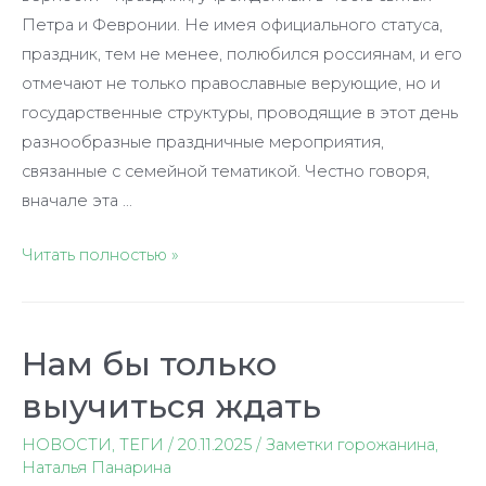
Петра и Февронии. Не имея официального статуса,
праздник, тем не менее, полюбился россиянам, и его
отмечают не только православные верующие, но и
государственные структуры, проводящие в этот день
разнообразные праздничные мероприятия,
связанные с семейной тематикой. Честно говоря,
вначале эта …
Секреты
Читать полностью »
мастерства:
как
воспитать
Нам бы только
медалиста
выучиться ждать
НОВОСТИ
,
ТЕГИ
/
20.11.2025
/
Заметки горожанина
,
Наталья Панарина