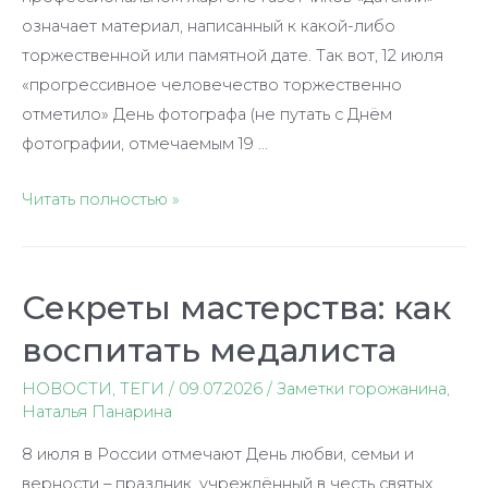
означает материал, написанный к какой-либо
торжественной или памятной дате. Так вот, 12 июля
«прогрессивное человечество торжественно
отметило» День фотографа (не путать с Днём
фотографии, отмечаемым 19 …
«Стильный»
Читать полностью »
подарок
нальчанам
Секреты мастерства: как
воспитать медалиста
НОВОСТИ
,
ТЕГИ
/
09.07.2026
/
Заметки горожанина
,
Наталья Панарина
8 июля в России отмечают День любви, семьи и
верности – праздник, учреждённый в честь святых