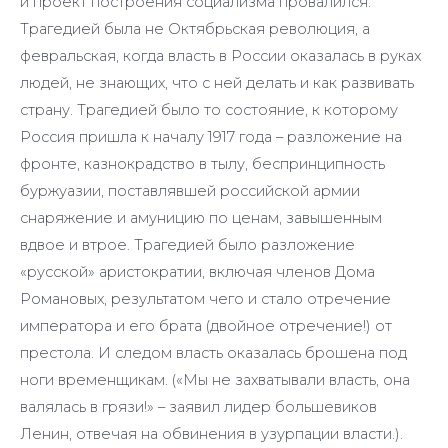
и проект построения социализма провалился.
Трагедией была не Октябрьская революция, а
февральская, когда власть в России оказалась в руках
людей, не знающих, что с ней делать и как развивать
страну. Трагедией было то состояние, к которому
Россия пришла к началу 1917 года – разложение на
фронте, казнокрадство в тылу, беспринципность
буржуазии, поставлявшей российской армии
снаряжение и амуницию по ценам, завышенным
вдвое и втрое. Трагедией было разложение
«русской» аристократии, включая членов Дома
Романовых, результатом чего и стало отречение
императора и его брата (двойное отречение!) от
престола. И следом власть оказалась брошена под
ноги временщикам. («Мы не захватывали власть, она
валялась в грязи!» – заявил лидер большевиков
Ленин, отвечая на обвинения в узурпации власти.).