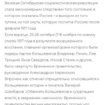
Великая Октябрьская социалистическая революция
стала закономерным следствием того состояния, в
котором оказалась Россия – и выходом из того
тупика, из той смуты, которую постигла Россию после
февраля 1917 года.
Если вкратце, 25-26 октября (7-8 ноября по новому
стилю) 1917 года в результате вооружённого
восстания, главными организаторами которого были
лидеры партии большевиков Владимир Ленин, Лев
Троцкий, Яков Свердлов, Иосиф Сталин и другие,
было свергнуто Временное правительство,
руководимое Александром Керенским.
Впрочем, как отмечал отрицательно относившийся к
большевикам историк и писатель Валерий
Шамбаров: «Обвинять большевиков в «узурпации»
власти, в свержении «законного» Временного
правительства весьма некорректно, потому что