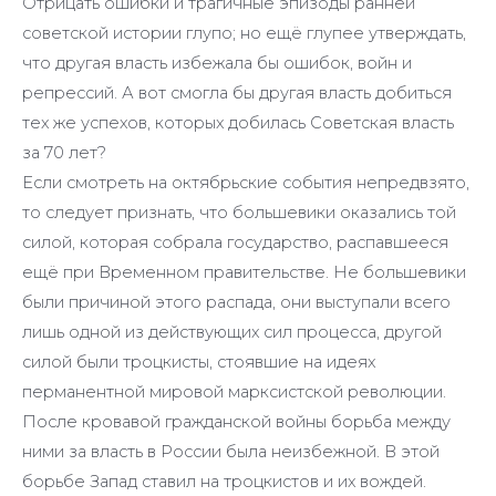
Отрицать ошибки и трагичные эпизоды ранней
советской истории глупо; но ещё глупее утверждать,
что другая власть избежала бы ошибок, войн и
репрессий. А вот смогла бы другая власть добиться
тех же успехов, которых добилась Советская власть
за 70 лет?
Если смотреть на октябрьские события непредвзято,
то следует признать, что большевики оказались той
силой, которая собрала государство, распавшееся
ещё при Временном правительстве. Не большевики
были причиной этого распада, они выступали всего
лишь одной из действующих сил процесса, другой
силой были троцкисты, стоявшие на идеях
перманентной мировой марксистской революции.
После кровавой гражданской войны борьба между
ними за власть в России была неизбежной. В этой
борьбе Запад ставил на троцкистов и их вождей.