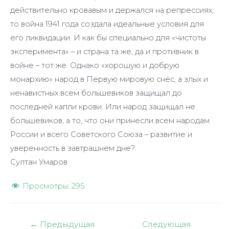
действительно кровавым и держался на репрессиях,
то война 1941 года создала идеальные условия для
его ликвидации. И как бы специально для «чистоты
эксперимента» – и страна та же, да и противник в
войне – тот же. Однако «хорошую и добрую
монархию» народ в Первую мировую снёс, а злых и
ненавистных всем большевиков защищал до
последней капли крови. Или народ защищал не
большевиков, а то, что они принесли всем народам
России и всего Советского Союза – развитие и
уверенность в завтрашнем дне?
Султан Умаров
Просмотры:
295
Навигация
←
Предыдущая
Следующая