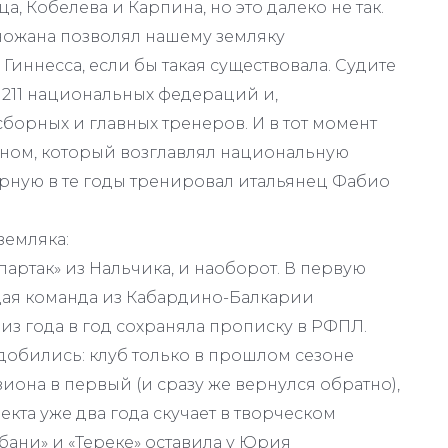
, Кобелева и Карпина, но это далеко не так.
ножана позволял нашему земляку
Гиннесса, если бы такая существовала. Судите
211 национальных федераций и,
сборных и главных тренеров. И в тот момент
ином, который возглавлял национальную
рную в те годы тренировал итальянец Фабио
земляка:
артак» из Нальчика, и наоборот. В первую
рдая команда из Кабардино-Балкарии
из года в год сохраняла прописку в РФПЛ.
добились: клуб только в прошлом сезоне
она в первый (и сразу же вернулся обратно),
екта уже два года скучает в творческом
убани» и «Тереке» оставила у Юрия