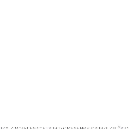
их, и могут не совпадать с мнением редакции. З