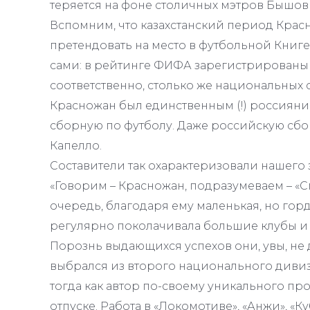
теряется на фоне столичных мэтров Бышовца
Вспомним, что казахстанский период Крас
претендовать на место в футбольной Книге 
сами: в рейтинге ФИФА зарегистрированы 
соответственно, столько же национальных 
Красножан был единственным (!) россиян
сборную по футболу. Даже российскую сбо
Капелло.
Составители так охарактеризовали нашего 
«Говорим – Красножан, подразумеваем – «Сп
очередь, благодаря ему маленькая, но го
регулярно поколачивала большие клубы и 
Порознь выдающихся успехов они, увы, не 
выбрался из второго национального дивизи
тогда как автор по-своему уникального про
отпуске. Работа в «Локомотиве», «Анжи», «К