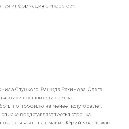
чная информация о «простое».
онида Слуцкого, Рашида Рахимова, Олега
бъяснили составители списка,
оты по профилю не менее полутора лет.
 списке представляет третья строчка.
 показаться, что нальчанин Юрий Красножан