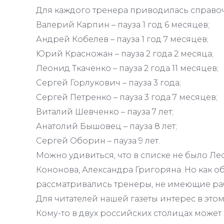
Для каждого тренера приводилась справо
Валерий Карпин – пауза 1 год 6 месяцев;
Андрей Кобелев – пауза 1 год 7 месяцев;
Юрий Красножан – пауза 2 года 2 месяца;
Леонид Ткаченко – пауза 2 года 11 месяцев;
Сергей Горлукович – пауза 3 года;
Сергей Петренко – пауза 3 года 7 месяцев;
Виталий Шевченко – пауза 7 лет;
Анатолий Бышовец – пауза 8 лет;
Сергей Оборин – пауза 9 лет.
Можно удивиться, что в списке не было Ле
Кононова, Александра Григоряна. Но как о
рассматривались тренеры, не имеющие раб
Для читателей нашей газеты интерес в этом
Кому-то в двух российских столицах может