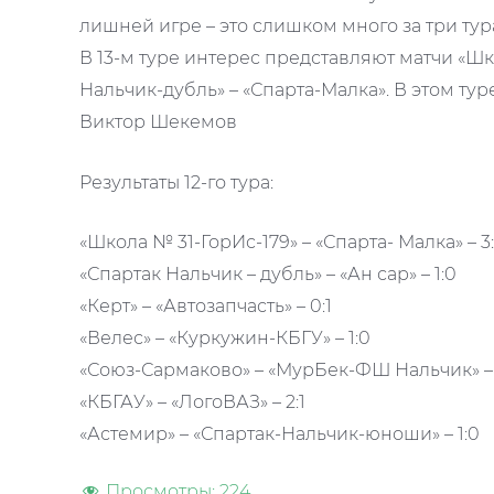
лишней игре – это слишком много за три тур
В 13-м туре интерес представляют матчи «Шк
Нальчик-дубль» – «Спарта-Малка». В этом тур
Виктор Шекемов
Результаты 12-го тура:
«Школа № 31-ГорИс-179» – «Спарта- Малка» – 3
«Спартак Нальчик – дубль» – «Ан сар» – 1:0
«Керт» – «Автозапчасть» – 0:1
«Велес» – «Куркужин-КБГУ» – 1:0
«Союз-Сармаково» – «МурБек-ФШ Нальчик» – 
«КБГАУ» – «ЛогоВАЗ» – 2:1
«Астемир» – «Спартак-Нальчик-юноши» – 1:0
Просмотры:
224