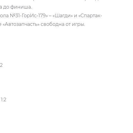
а до финиша.
ола №31-ГорИс-179» – «Шагди» и «Спартак-
е «Автозапчасть» свободна от игры.
:2
1:2