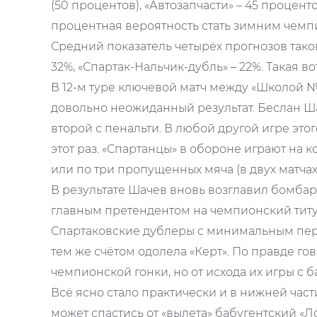
(50 процентов), «Автозапчасти» – 45 процент
процентная вероятность стать зимним чем
Средний показатель четырёх прогнозов таков:
32%, «Спартак-Нальчик-дубль» – 22%. Такая в
В 12-м туре ключевой матч между «Школой №
довольно неожиданный результат. Беслан Ша
второй с пенальти. В любой другой игре этог
этот раз. «Спартанцы» в обороне играют на кон
или по три пропущенных мяча (в двух матчах
В результате Шачев вновь возглавил бомбар
главным претендентом на чемпионский титу
Спартаковские дублеры с минимальным перев
тем же счётом одолела «Керт». По правде го
чемпионской гонки, но от исхода их игры с 
Всё ясно стало практически и в нижней част
может спастись от «вылета» бабугентский «Л