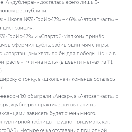
ов. А «дублёрам» досталась всего лишь 5-
пионом республики.
 «Школа №31-ГорИс-179» – 46%, «Автозапчасть» –
от диспозиция.
31-ГорИс-179» и «Спартой-Малкой» принёс
чев оформил дубль, забив один мяч с игры,
о «спартанцам» хватило бы для победы. Но не в
трасте – или «на ноль» (в девяти матчах из 11),
).
дирскую гонку, а «школьная» команда осталась
л.
есом 1:0 обыграли «Ансар», а «Автозапчасть» с
воря, «дублеры» практически выпали из
баксанцами зависеть будет очень много.
и турнирной таблицы. Трудно придумать, как
огоВАЗ». Четыре очка отставания при одной