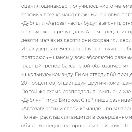
оценил одинаково, получилось чисто математ
график у всех команд сложный, очковые пот
«Дубль» и «Автозапчасть» будут выяснять от
невозможно предугадать. А нам предстоит п
девяти матчах из десяти они сохранили свои
И как удержать Беслана Шачева – лучшего 
повторюсь – шансы у всех абсолютно равны»
Главный тренер баксанской «Автозапчасти»
«школьную» команду. Ей он отводит 60 проц
20 процентов) отдает двум другим командам
По той же схеме распределил чемпионскую 
«Дубля» Тимур Битоков. С той лишь разницей.
«Автозапчасти» и своей команде – по 30 про
Но нам расклад сил видится в совершенно ин
обязаны следовать корпоративной этике. П