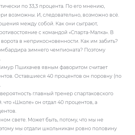
ически по 33,3 процента. По его мнению,
ери возможны. И, следовательно, возможно всё.
ношения между собой. Как они сыграют,
ротивостояние с командой «Спарта-Малка». В
 ворота в неприкосновенности. Как им забить?
бомбардира зимнего чемпионата? Поэтому
.
 Тимур Пшихачев явным фаворитом считает
ентов. Оставшиеся 40 процентов он поровну (по
.
вероятность главный тренер спартаковского
 что «Школе» он отдал 40 процентов, а
центов.
ом свете. Может быть, потому, что мы не
оэтому мы отдали школьникам ровно половину