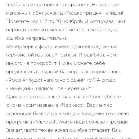
чтобы за них не пришлось краснеть. Некоторые
магазины любят заявить: «Только три дня – скидки!
Посетите нас с 17 по 20 ноября!» И хотя указанный
период времени вмещает не три, а четыре дня,
ошибка непринципиальна.
Фейерверк и файер имеют один «исходник» (из
германской языковой группы). И ошибка в нём
никого не покоробит. Но вы можете себе
представить солидный баннер, на котором слово
«Россия» будет написано с одним «с»? А слово
«немецкий», написанное через «и»?
Одна достаточно известная в нашей республике
фирма носит название «Черкесс». Вариант со
сдвоенной буквой «с» в конце слова даже текстовая
программа «Microsoft Word» подчеркивает красным.
Значит, чисто техническая ошибка отпадает. Да и
представить трудно, чтобы в местной фирме могут не