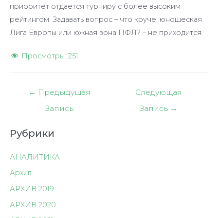
приоритет отдается турниру с более высоким
рейтингом. Задавать вопрос – что круче: юношеская
Лига Европы или южная зона ПФЛ? – не приходится.
Просмотры:
251
Навигация
←
Предыдущая
Следующая
по
Запись
Запись
→
записям
Рубрики
АНАЛИТИКА
Архив
АРХИВ 2019
АРХИВ 2020