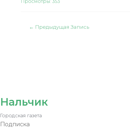
Просмотры:
353
Навигация
←
Предыдущая Запись
по
записям
Нальчик
Городская газета
Подписка