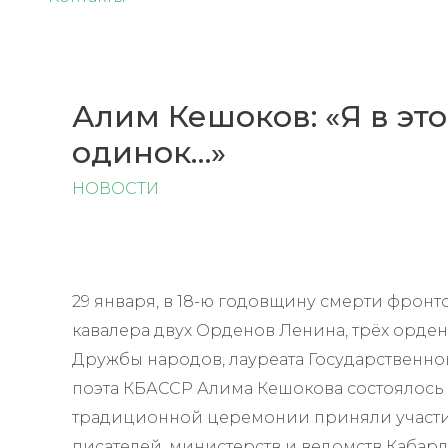
Алим Кешоков: «Я в эт
одинок…»
НОВОСТИ
29 января, в 18-ю годовщину смерти фронт
кавалера двух Орденов Ленина, трёх орде
Дружбы народов, лауреата Государственно
поэта КБАССР Алима Кешокова состоялось 
традиционной церемонии приняли участи
писателей, министерств и ведомств Кабар