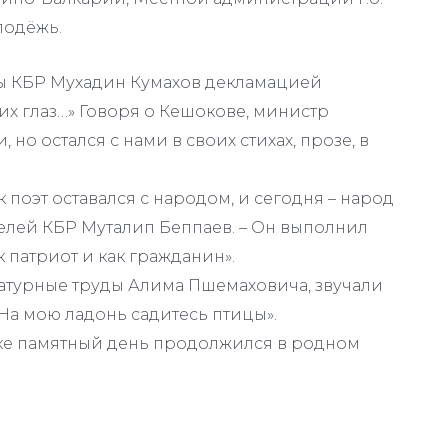
лодёжь.
ы КБР Мухадин Кумахов декламацией
их глаз…» Говоря о Кешокове, министр
но остался с нами в своих стихах, прозе, в
к поэт оставался с народом, и сегодня – народ
телей КБР Муталип Беппаев. – Он выполнил
к патриот и как гражданин».
атурные труды Алима Пшемаховича, звучали
«На мою ладонь садитесь птицы».
ке памятный день продолжился в родном