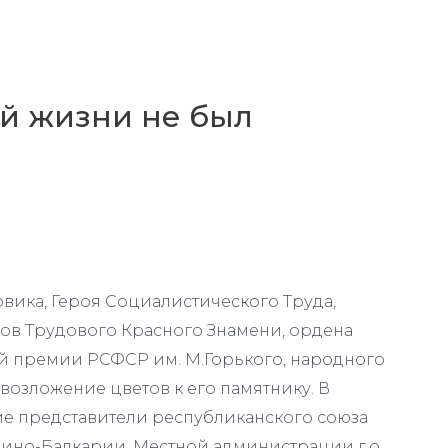
ой жизни не был
овика, Героя Социалистического Труда,
нов Трудового Красного Знамени, ордена
й премии РСФСР им. М.Горького, народного
возложение цветов к его памятнику. В
е представители республиканского союза
дино-Балкарии, Местной администрации г.о.