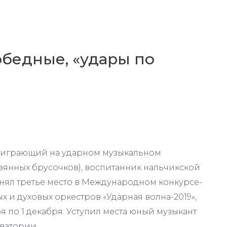
обедные, «удары по
, играющий на ударном музыкальном
евянных брусочков), воспитанник нальчикской
нял третье место в Международном конкурсе-
 и духовых оркестров «Ударная волна-2019»,
 по 1 декабря. Уступил места юный музыкант
ватории.