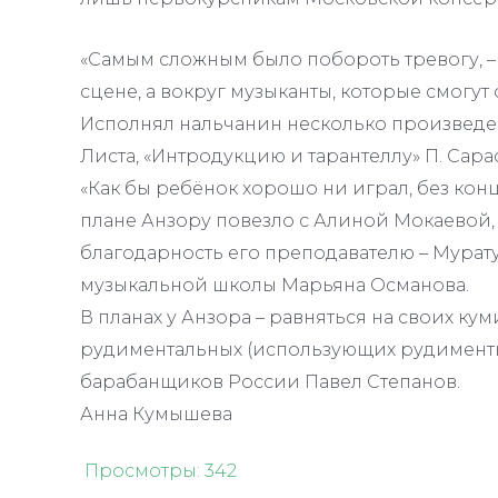
«Самым сложным было побороть тревогу, – 
сцене, а вокруг музыканты, которые смогут 
Исполнял нальчанин несколько произведен
Листа, «Интродукцию и тарантеллу» П. Сарас
«Как бы ребёнок хорошо ни играл, без кон
плане Анзору повезло с Алиной Мокаевой, 
благодарность его преподавателю – Мурату
музыкальной школы Марьяна Османова.
В планах у Анзора – равняться на своих ку
рудиментальных (использующих рудименты
барабанщиков России Павел Степанов.
Анна Кумышева
Просмотры:
342