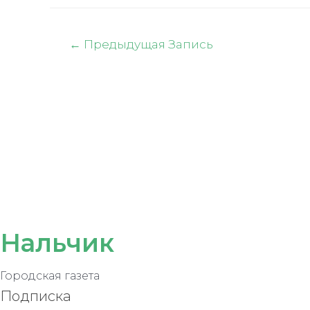
Навигация
←
Предыдущая Запись
по
записям
Нальчик
Городская газета
Подписка