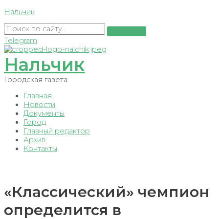
Перейти
Нальчик
к
содержимому
Telegram
Нальчик
Городская газета
Главная
Новости
Документы
Город
Главный редактор
Архив
Контакты
«Классический» чемпион
определится в