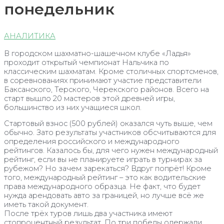
понедельник
АНАЛИТИКА
В городском шахматно-шашечном клубе «Ладья»
проходит открытый чемпионат Нальчика по
классическим шахматам. Кроме столичных спортсменов,
в соревнованиях принимают участие представители
Баксанского, Терского, Черекского районов. Всего на
старт вышло 20 мастеров этой древней игры,
большинство из них учащиеся школ.
Стартовый взнос (500 рублей) оказался чуть выше, чем
обычно. Зато результаты участников обсчитываются для
определения российского и международного
рейтингов. Казалось бы, для чего нужен международный
рейтинг, если вы не планируете играть в турнирах за
рубежом? Но зачем зарекаться? Вдруг попрёт! Кроме
того, международный рейтинг – это как водительские
права международного образца. Не факт, что будет
нужда арендовать авто за границей, но лучше всё же
иметь такой документ.
После трёх туров лишь два участника имеют
стопроцентный результат. По три победы одержали