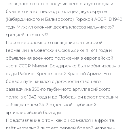
незадолго до этого получившего статус города и
бывшего в этот период столицей двух округов
(Кабардинского и Балкарского) Горской АССР. В 1940
году Михаил окончил десять классов нальчикской
средней школы №2.
После вероломного нападения фашистской
Германии на Советский Союз 22 июня 1941 года и
объявления военного положения в европейской
части СССР Михаил Бондаренко был мобилизован в
ряды Рабоче-Крестьянской Красной Армии. Его
боевой путь начался с должности старшего
разведчика 350-го гаубичного артиллерийского
полка, а с 1943 года и до Победы он воюет старшим
наблюдателем 24-й отдельной гаубичной
артиллерийской бригады.
Представление о том, как он сражался на фронте,
даёт наградной лист его первой боевой награды –