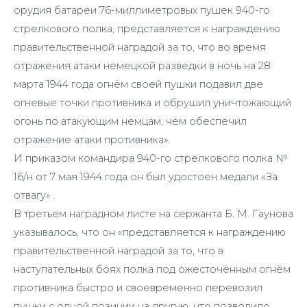
орудия батареи 76-миллиметровых пушек 940-го
стрелкового полка, представляется к награждению
правительственной наградой за то, что во время
отражения атаки немецкой разведки в ночь на 28
марта 1944 года огнём своей пушки подавил две
огневые точки противника и обрушил уничтожающий
огонь по атакующим немцам, чем обеспечил
отражение атаки противника».
И приказом командира 940-го стрелкового полка №
16/н от 7 мая 1944 года он был удостоен медали «За
отвагу» .
В третьем наградном листе на сержанта Б. М. Гаунова
указывалось, что он «представляется к награждению
правительственной наградой за то, что в
наступательных боях полка под ожесточённым огнём
противника быстро и своевременно перевозил
пушки с одной позиции на другую, что позволило