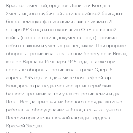
Краснознаменной, орденов Ленина и Богдана
Хмельницкого гаубичной артиллерийской бригады в
боях с немецко-фашистскими захватчиками с 21
января 1943 года и по окончанию Отечественной
войны (сохранён стиль документа – ред.) проявил
себя отважным и умелым разведчиком. При прорыве
обороны противника на западном берегу реки Висла,
южнее Варшавы, 14 января 1945 года, а также при
прорыве обороны противника на реке Одер 16
апреля 1945 года и в динамике боя – ефрейтор
Бондаренко разведал четыре артиллерийских
батареи противника, три узла сопротивления и два
Дота . Всегда при занятии боевого порядка активно
работал на оборудовании наблюдательных пунктов.
Достоин правительственной награды – ордена
Красной Звезды.