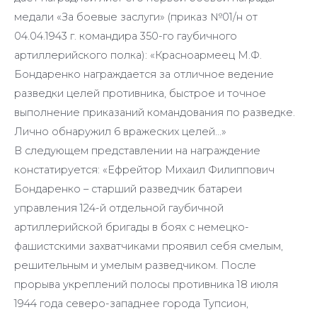
медали «За боевые заслуги» (приказ №01/н от
04.04.1943 г. командира 350-го гаубичного
артиллерийского полка): «Красноармеец М.Ф.
Бондаренко награждается за отличное ведение
разведки целей противника, быстрое и точное
выполнение приказаний командования по разведке.
Лично обнаружил 6 вражеских целей…»
В следующем представлении на награждение
констатируется: «Ефрейтор Михаил Филиппович
Бондаренко – старший разведчик батареи
управления 124-й отдельной гаубичной
артиллерийской бригады в боях с немецко-
фашистскими захватчиками проявил себя смелым,
решительным и умелым разведчиком. После
прорыва укреплений полосы противника 18 июля
1944 года северо-западнее города Тупсион,