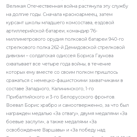
Великая Отечественная война растянула эту службу
на долгие годы. Сначала красноармеец, затем
курсант школы младшего комсостава, ездовой
артиллерийской батареи, командир 76-
миллиметрового орудия полковой батареи 940-го
стрелкового полка 262-й Демидовской стрелковой
дивизии – солдатская одиссея Бориса Гаунова
охватывает все четыре года войны, в течение
которых ему вместе со своим полком пришлось
сражаться с немецко-фашистскими захватчиками в
составе Западного, Калининского, 1-го
Прибалтийского и 3-го Белорусского фронтов.
Воевал Борис храбро и самоотверженно, за что был
награжден медалью «За отвагу», двумя медалями «За
боевые заслуги», а также медалями «За
освобождение Варшавы» и «За победу над