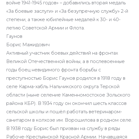
войне 1941-1945 годов» – добавились вторая медаль
«За боевые заслуги» и «За безупречную службу» 2-й
степени, а также юбилейные медалей к 30- и 40-
летию Советской Армии и Флота.
Гаунов
Борис Мажидович
Активный участник боевых действий на фронтах
Великой Отечественной войны, а в послевоенные
годы боец невидимого фронта борьбы с
преступностью Борис Гаунов родился в 1918 году в
селе Карма-хабль Нальчикского округа Терской
области (ныне селение Каменномостское Зольского
района КБР). В 1934 году он окончил шесть классов
сельской школы и пошёл работать ветеринаром-
санитаром в колхозе им. Ворошилова в родном селе.
В 1938 году Борис был призван на службу в ряды
Рабоче-Крестьянской Красной Армии. Начавшаяся