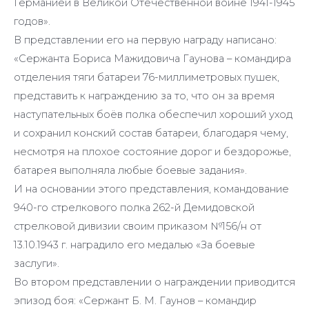
Германией в Великой Отечественной войне 1941-1945
годов».
В представлении его на первую награду написано:
«Сержанта Бориса Мажидовича Гаунова – командира
отделения тяги батареи 76-миллиметровых пушек,
представить к награждению за то, что он за время
наступательных боёв полка обеспечил хороший уход
и сохранил конский состав батареи, благодаря чему,
несмотря на плохое состояние дорог и бездорожье,
батарея выполняла любые боевые задания».
И на основании этого представления, командование
940-го стрелкового полка 262-й Демидовской
стрелковой дивизии своим приказом №156/н от
13.10.1943 г. наградило его медалью «За боевые
заслуги».
Во втором представлении о награждении приводится
эпизод боя: «Сержант Б. М. Гаунов – командир