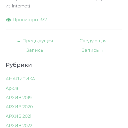
из Internet)
Просмотры:
332
Навигация
←
Предыдущая
Следующая
по
Запись
Запись
→
записям
Рубрики
АНАЛИТИКА
Архив
АРХИВ 2019
АРХИВ 2020
АРХИВ 2021
АРХИВ 2022