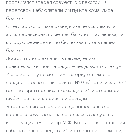
продвигался вперед совместно с пехотой на
передовом наблюдательном пункте командира
бригады.
От его зоркого глаза разведчика не ускользнула
артиллерийско-миномётная батарея противника, на
которую своевременно был вызван огонь нашей
бригады.
Достоин представления к награждению
правительственной наградой – медалью «За отвагу».
И эта медаль украсила гимнастерку отважного
солдата на основании приказа № 016/н от 21 июля 1944
года, который подписал командир 124-й отдельной
гаубичной артиллерийской бригады.
В третьем наградном листе до вышестоящего
военного командования доводилась следующая
информация: «Ефрейтор М.Ф. Бондаренко – старший
наблюдатель-разведчик 124-й отдельной Пражской,