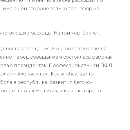
мещению и питанию, а также расходам по
нимающей стороне только трансфер из
опутствующие расходы. Например, банкет.
бед после совещания. Но и он оплачивается
енно перед совещанием состоялась рабочая
анова с президентом Профессиональной ПФЛ
олаем Акелькиным. Были обсуждены
ола в республике, развития детско-
иона Спартак-Нальчик, начало которого