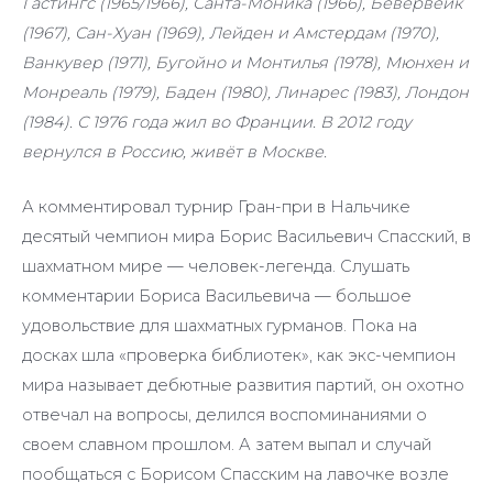
Гастингс (1965/1966), Санта-Моника (1966), Бевервейк
(1967), Сан-Хуан (1969), Лейден и Амстердам (1970),
Ванкувер (1971), Бугойно и Монтилья (1978), Мюнхен и
Монреаль (1979), Баден (1980), Линарес (1983), Лондон
(1984). С 1976 года жил во Франции. В 2012 году
вернулся в Россию, живёт в Москве.
А комментировал турнир Гран-при в Нальчике
десятый чемпион мира Борис Васильевич Спасский, в
шахматном мире — человек-легенда. Слушать
комментарии Бориса Васильевича — большое
удовольствие для шахматных гурманов. Пока на
досках шла «проверка библиотек», как экс-чемпион
мира называет дебютные развития партий, он охотно
отвечал на вопросы, делился воспоминаниями о
своем славном прошлом. А затем выпал и случай
пообщаться с Борисом Спасским на лавочке возле