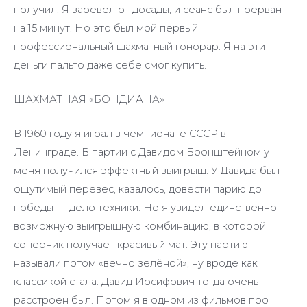
получил. Я заревел от досады, и сеанс был прерван
на 15 минут. Но это был мой первый
профессиональный шахматный гонорар. Я на эти
деньги пальто даже себе смог купить.
ШАХМАТНАЯ «БОНДИАНА»
В 1960 году я играл в чемпионате СССР в
Ленинграде. В партии с Давидом Бронштейном у
меня получился эффектный выигрыш. У Давида был
ощутимый перевес, казалось, довести парию до
победы — дело техники. Но я увидел единственно
возможную выигрышную комбинацию, в которой
соперник получает красивый мат. Эту партию
называли потом «вечно зелёной», ну вроде как
классикой стала. Давид Иосифович тогда очень
расстроен был. Потом я в одном из фильмов про