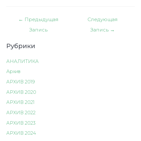
Навигация
←
Предыдущая
Следующая
по
Запись
Запись
→
записям
Рубрики
АНАЛИТИКА
Архив
АРХИВ 2019
АРХИВ 2020
АРХИВ 2021
АРХИВ 2022
АРХИВ 2023
АРХИВ 2024