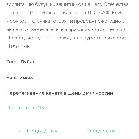
воспитанию будущих защитников нашего Отечества.
С тех пор Республиканский Совет ДОСААФ, Клуб
моряков Нальчика готовят и проводят ежегодно в
июле этот замечательный праздник в столице КБР.
Последние годы он проходит на Курортном озере в
Нальчике.
Олег Лубан
На снимке:
Перетягивание каната в День ВМФ России
Просмотры:
295
Навигация
←
Предыдущая
Следующая
по