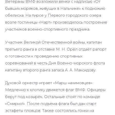
Ветераны ВМФ возложили венки с надписью «От
бывших моряков, живущих в Нальчике» к подножию
обелиска. На пирсе у Первого городского озера
возле гостиницы «Нарт» производилось построение
участников военно-спортивного праздника.
Участник Великой Отечественной войны, капитан
третьего ранга в отставке М. Н. Орёл отдаёт рапорт
о готовности к проведению спортивных
соревнований в честь Дня Военно-морского флота
капитану второго ранга запаса А. А. Максидову.
Духовой оркестр играет «Марш нахимовцев».
Медленно к клотику движется флаг ВМФ. Офицеры
берут под козырёк. Остальные стоят по команде
«Смирно!». После подъёма флага был дан старт
эстафеты пловцов. Также состоялись гонки на