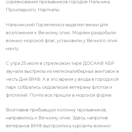
соревнования призывников городов Нальчика,
Прохладного, Нарткалы.
Нальчикский Горзеленхоз выделил венки для
возложения к Вечному огню. Моряки раздобыли
военно-морской флаг, установили у Вечного огня
мачту.
С утра 25 июля в стрелковом тире ДОСААФ КБР
звучали выстрелы из мелкокалиберных винтовок в
честь Дня ВМФ. А в это время у входа в городской
парк собрались седовласые ветераны флотов и
флотилий. Почти все пришли в морской форме.
Возглавив прибывшую колонну призывников,
направились к Вечному огню. Здесь, напротив
ветеранов ВМФ выстроились курсанты военно-