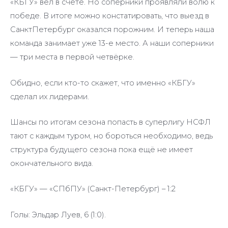
«КБГУ» вёл в счёте. Но соперники проявляли волю к
победе. В итоге можно констатировать, что выезд в
СанктПетербург оказался порожним. И теперь наша
команда занимает уже 13-е место. А наши соперники
— три места в первой четвёрке.
Обидно, если кто-то скажет, что именно «КБГУ»
сделал их лидерами.
Шансы по итогам сезона попасть в суперлигу НСФЛ
тают с каждым туром, но бороться необходимо, ведь
структура будущего сезона пока ещё не имеет
окончательного вида.
«КБГУ» — «СПбПУ» (Санкт-Петербург) – 1:2
Голы: Эльдар Луев, 6 (1:0).