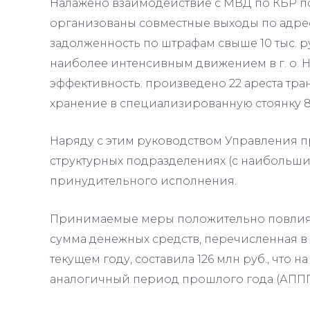
Налажено взаимодействие с МВД по КБР по
организованы совместные выходы по адр
задолженность по штрафам свыше 10 тыс. ру
наиболее интенсивным движением в г. о. 
эффективность: произведено 22 ареста тра
хранение в специализированную стоянку 8
Наряду с этим руководством Управления п
структурных подразделениях (с наибольш
принудительного исполнения.
Принимаемые меры положительно повлияли
сумма денежных средств, перечисленная в
текущем году, составила 126 млн руб., что на
аналогичный период прошлого года (АППГ –