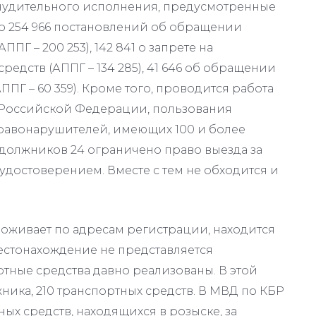
нудительного исполнения, предусмотренные
о 254 966 постановлений об обращении
ПГ – 200 253), 142 841 о запрете на
едств (АППГ – 134 285), 41 646 об обращении
ППГ – 60 359). Кроме того, проводится работа
 Российской Федерации, пользования
равонарушителей, имеющих 100 и более
х должников 24 ограничено право выезда за
 удостоверением. Вместе с тем не обходится и
оживает по адресам регистрации, находится
местонахождение не представляется
ные средства давно реализованы. В этой
ника, 210 транспортных средств. В МВД по КБР
х средств, находящихся в розыске, за