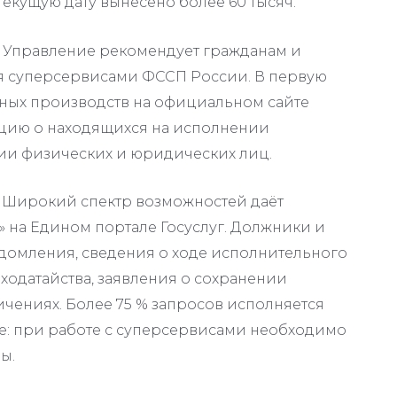
екущую дату вынесено более 60 тысяч.
 Управление рекомендует гражданам и
я суперсервисами ФССП России. В первую
ьных производств на официальном сайте
ацию о находящихся на исполнении
ии физических и юридических лиц.
. Широкий спектр возможностей даёт
 на Едином портале Госуслуг. Должники и
домления, сведения о ходе исполнительного
ходатайства, заявления о сохранении
чениях. Более 75 % запросов исполняется
е: при работе с суперсервисами необходимо
ы.