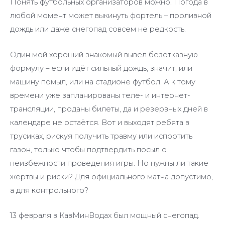
Понять футбольных организаторов можно. Погода в
любой момент может выкинуть фортель – проливной
дождь или даже снегопад совсем не редкость.
Один мой хороший знакомый вывел безотказную
формулу – если идёт сильный дождь, значит, или
машину помыл, или на стадионе футбол. А к тому
времени уже запланированы теле- и интернет-
трансляции, проданы билеты, да и резервных дней в
календаре не остаётся. Вот и выходят ребята в
трусиках, рискуя получить травму или испортить
газон, только чтобы подтвердить посыл о
неизбежности проведения игры. Но нужны ли такие
жертвы и риски? Для официального матча допустимо,
а для контрольного?
13 февраля в КавМинВодах был мощный снегопад.