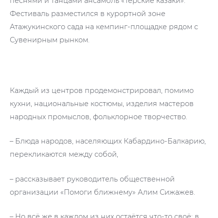
песнями и танцами ансамбль «Терские казаки».
Фестиваль разместился в курортной зоне
Атажукинского сада на кемпинг-площадке рядом с
Сувенирным рынком.
Каждый из центров продемонстрировал, помимо
кухни, национальные костюмы, изделия мастеров
народных промыслов, фольклорное творчество.
– Блюда народов, населяющих Кабардино-Балкарию,
перекликаются между собой,
– рассказывает руководитель общественной
организации «Помоги ближнему» Алим Сижажев.
– Но всё же в каждом из них остаётся что-то своё: в