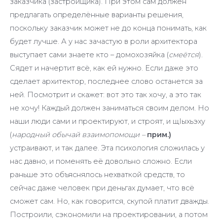
заказчика (застройщика). При этом сам должен
предлагать определённые варианты решения,
поскольку заказчик может не до конца понимать, как
будет лучше. А у нас зачастую в роли архитектора
выступает сами знаете кто – домохозяйка (
смеётся
).
Сядет и начертит всё, как ей нужно. Если даже это
сделает архитектор, последнее слово останется за
ней. Посмотрит и скажет: вот это так хочу, а это так
не хочу! Каждый должен заниматься своим делом. Но
наши люди сами и проектируют, и строят, и щIыхьэху
(
народный обычай взаимопомощи –
прим.)
устраивают, и так далее. Эта психология сложилась у
нас давно, и поменять её довольно сложно. Если
раньше это объяснялось нехваткой средств, то
сейчас даже человек при деньгах думает, что всё
сможет сам. Но, как говорится, скупой платит дважды.
Построили, сэкономили на проектировании, а потом