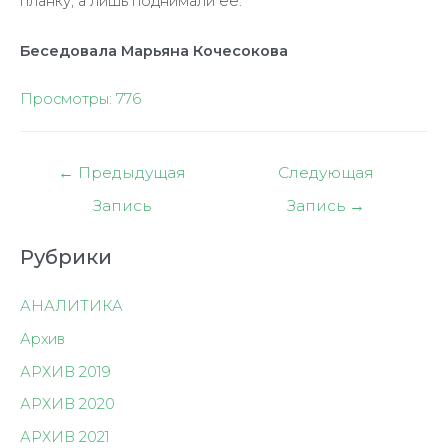
планку, а лишь поднимали её.
Беседовала Марьяна Кочесокова
Просмотры:
776
Навигация
←
Предыдущая
Следующая
по
Запись
Запись
→
записям
Рубрики
АНАЛИТИКА
Архив
АРХИВ 2019
АРХИВ 2020
АРХИВ 2021