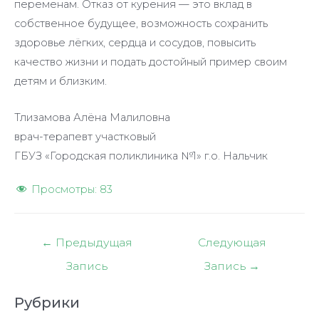
переменам. Отказ от курения — это вклад в
собственное будущее, возможность сохранить
здоровье лёгких, сердца и сосудов, повысить
качество жизни и подать достойный пример своим
детям и близким.
Тлизамова Алёна Малиловна
врач-терапевт участковый
ГБУЗ «Городская поликлиника №1» г.о. Нальчик
Просмотры:
83
Навигация
←
Предыдущая
Следующая
по
Запись
Запись
→
записям
Рубрики