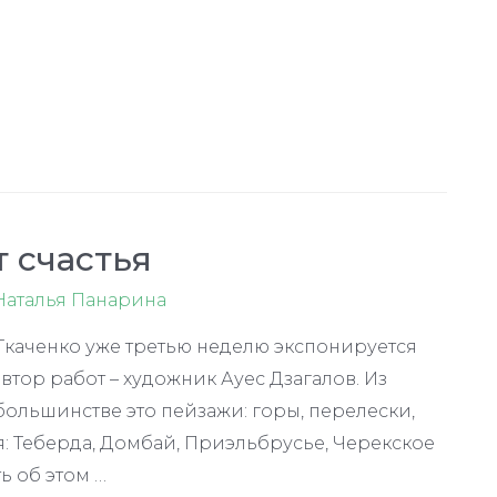
т счастья
Наталья Панарина
 Ткаченко уже третью неделю экспонируется
втор работ – художник Ауес Дзагалов. Из
большинстве это пейзажи: горы, перелески,
я: Теберда, Домбай, Приэльбрусье, Черекское
ь об этом …