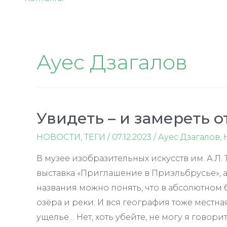
Ауес Дзагалов
Увидеть – и замереть о
НОВОСТИ
,
ТЕГИ
/
07.12.2023
/
Ауес Дзагалов
,
В музее изобразительных искусств им. А.Л.
выставка «Приглашение в Приэльбрусье», а
названия можно понять, что в абсолютном 
озёра и реки. И вся география тоже местна
ущелье… Нет, хоть убейте, не могу я говорит