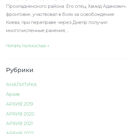
Прохладненского района. Его отец, Хамид Адамович,
фронтовик, участвовал в боях за освобождение
Киева, при переправе через Днепр получил
многочисленные ранения, …
Родина
Читать полностью »
была
в
Рубрики
его
жизни
АНАЛИТИКА
самым
дорогим
Архив
и
АРХИВ 2019
важным
АРХИВ 2020
понятием
АРХИВ 2021
АРХИВ 2022