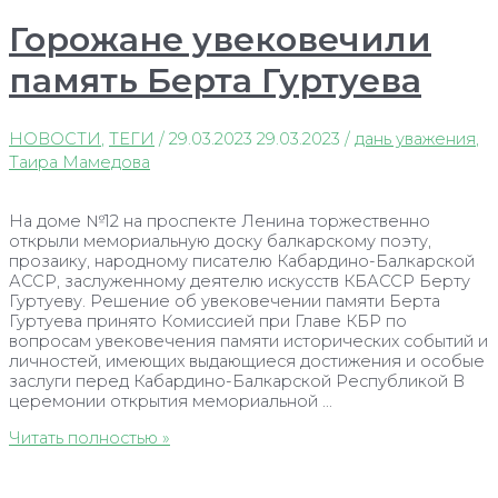
Горожане увековечили
память Берта Гуртуева
НОВОСТИ
,
ТЕГИ
/
29.03.2023
29.03.2023
/
дань уважения
,
Таира Мамедова
На доме №12 на проспекте Ленина торжественно
открыли мемориальную доску балкарскому поэту,
прозаику, народному писателю Кабардино-Балкарской
АССР, заслуженному деятелю искусств КБАССР Берту
Гуртуеву. Решение об увековечении памяти Берта
Гуртуева принято Комиссией при Главе КБР по
вопросам увековечения памяти исторических событий и
личностей, имеющих выдающиеся достижения и особые
заслуги перед Кабардино-Балкарской Республикой В
церемонии открытия мемориальной …
Горожане
Читать полностью »
увековечили
память
Берта