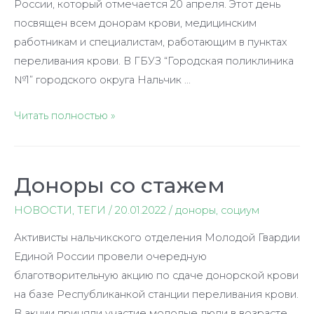
России, который отмечается 20 апреля. Этот день
посвящен всем донорам крови, медицинским
работникам и специалистам, работающим в пунктах
переливания крови. В ГБУЗ “Городская поликлиника
№1” городского округа Нальчик …
Почетный
Читать полностью »
донор
России:
история
Доноры со стажем
самоотверженного
служения
НОВОСТИ
,
ТЕГИ
/
20.01.2022
/
доноры
,
социум
людям
Активисты нальчикского отделения Молодой Гвардии
Единой России провели очередную
благотворительную акцию по сдаче донорской крови
на базе Республиканкой станции переливания крови.
В акции приняли участие молодые люди в возрасте