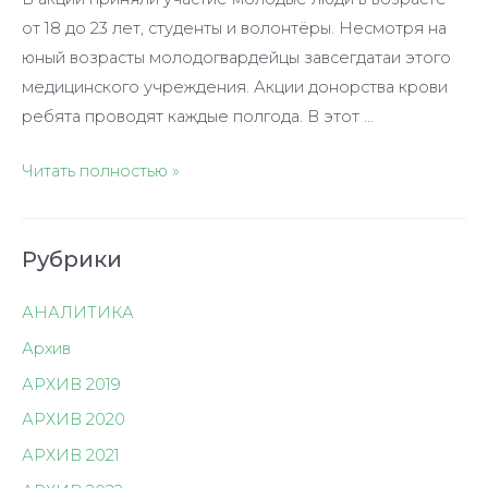
от 18 до 23 лет, студенты и волонтёры. Несмотря на
юный возрасты молодогвардейцы завсегдатаи этого
медицинского учреждения. Акции донорства крови
ребята проводят каждые полгода. В этот …
Доноры
Читать полностью »
со
стажем
Рубрики
АНАЛИТИКА
Архив
АРХИВ 2019
АРХИВ 2020
АРХИВ 2021