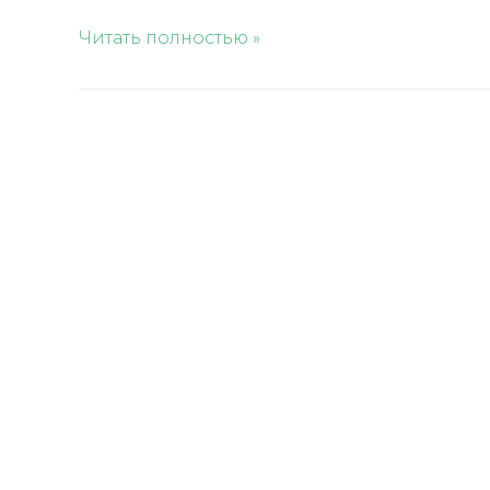
SMS:
Читать полностью »
SOS