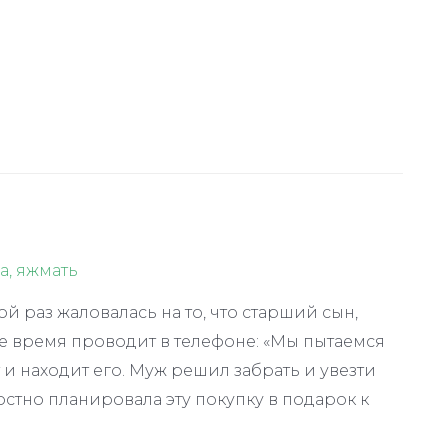
а
,
яжмать
й раз жаловалась на то, что старший сын,
е время проводит в телефоне: «Мы пытаемся
и находит его. Муж решил забрать и увезти
достно планировала эту покупку в подарок к