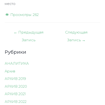
место
Просмотры:
262
Навигация
←
Предыдущая
Следующая
по
Запись
Запись
→
записям
Рубрики
АНАЛИТИКА
Архив
АРХИВ 2019
АРХИВ 2020
АРХИВ 2021
АРХИВ 2022