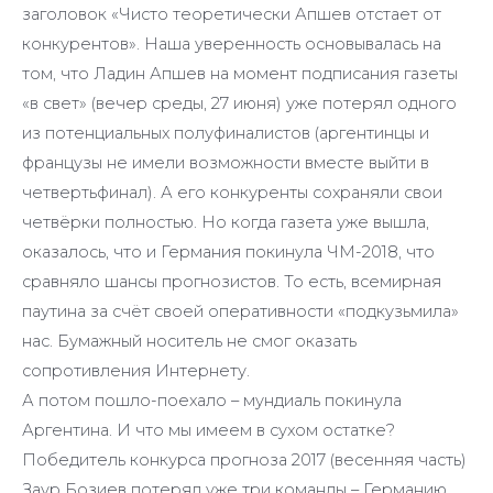
заголовок «Чисто теоретически Апшев отстает от
конкурентов». Наша уверенность основывалась на
том, что Ладин Апшев на момент подписания газеты
«в свет» (вечер среды, 27 июня) уже потерял одного
из потенциальных полуфиналистов (аргентинцы и
французы не имели возможности вместе выйти в
четвертьфинал). А его конкуренты сохраняли свои
четвёрки полностью. Но когда газета уже вышла,
оказалось, что и Германия покинула ЧМ-2018, что
сравняло шансы прогнозистов. То есть, всемирная
паутина за счёт своей оперативности «подкузьмила»
нас. Бумажный носитель не смог оказать
сопротивления Интернету.
А потом пошло-поехало – мундиаль покинула
Аргентина. И что мы имеем в сухом остатке?
Победитель конкурса прогноза 2017 (весенняя часть)
Заур Бозиев потерял уже три команды – Германию,