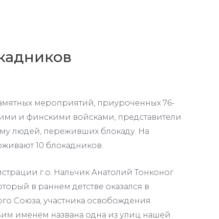
кадников
памятных мероприятий, приуроченных 76-
ими и финскими войсками, представители
му людей, переживших блокаду. На
живают 10 блокадников.
страции г.о. Нальчик Анатолий Тонконог
торый в раннем детстве оказался в
ого Союза, участника освобождения
ьим именем названа одна из улиц нашей