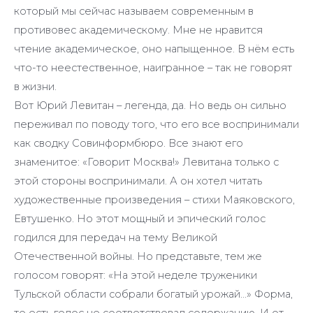
который мы сейчас называем современным в
противовес академическому. Мне не нравится
чтение академическое, оно напыщенное. В нём есть
что-то неестественное, наигранное – так не говорят
в жизни.
Вот Юрий Левитан – легенда, да. Но ведь он сильно
переживал по поводу того, что его все воспринимали
как сводку Совинформбюро. Все знают его
знаменитое: «Говорит Москва!» Левитана только с
этой стороны воспринимали. А он хотел читать
художественные произведения – стихи Маяковского,
Евтушенко. Но этот мощный и эпический голос
годился для передач на тему Великой
Отечественной войны. Но представьте, тем же
голосом говорят: «На этой неделе труженики
Тульской области собрали богатый урожай…» Форма,
то есть голос не соответствовал содержанию. И от