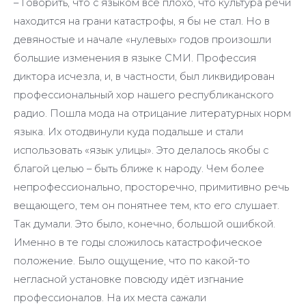
– Говорить, что с языком всё плохо, что культура речи
находится на грани катастрофы, я бы не стал. Но в
девяностые и начале «нулевых» годов произошли
большие изменения в языке СМИ. Профессия
диктора исчезла, и, в частности, был ликвидирован
профессиональный хор нашего республиканского
радио. Пошла мода на отрицание литературных норм
языка. Их отодвинули куда подальше и стали
использовать «язык улицы». Это делалось якобы с
благой целью – быть ближе к народу. Чем более
непрофессионально, просторечно, примитивно речь
вещающего, тем он понятнее тем, кто его слушает.
Так думали. Это было, конечно, большой ошибкой.
Именно в те годы сложилось катастрофическое
положение. Было ощущение, что по какой-то
негласной установке повсюду идёт изгнание
профессионалов. На их места сажали