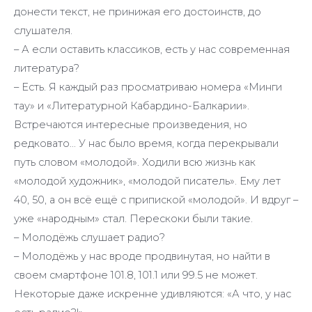
донести текст, не принижая его достоинств, до
слушателя.
– А если оставить классиков, есть у нас современная
литература?
– Есть. Я каждый раз просматриваю номера «Минги
тау» и «Литературной Кабардино-Балкарии».
Встречаются интересные произведения, но
редковато… У нас было время, когда перекрывали
путь словом «молодой». Ходили всю жизнь как
«молодой художник», «молодой писатель». Ему лет
40, 50, а он всё ещё с припиской «молодой». И вдруг –
уже «народным» стал. Перескоки были такие.
– Молодёжь слушает радио?
– Молодёжь у нас вроде продвинутая, но найти в
своем смартфоне 101.8, 101.1 или 99.5 не может.
Некоторые даже искренне удивляются: «А что, у нас