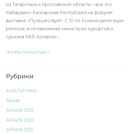
из Татарстана и Ярославской области – всё это
Кабардино-Балкарская Республика на форуме-
выставке «Путешествуй!». С 10 по 14 июня делегация
региона, возглавляемая министром курортов и
туризма КБР Аскером …
Кабардино-
Читать полностью »
Балкария
приглашает
Рубрики
в
путешествие
АНАЛИТИКА
Архив
АРХИВ 2019
АРХИВ 2020
АРХИВ 2021