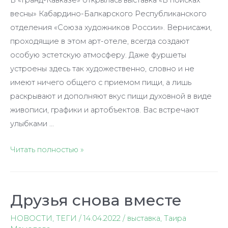
В «Гранд-Кавказе» открылась выставка «В поисках
весны» Кабардино-Балкарского Республиканского
отделения «Союза художников России». Вернисажи,
проходящие в этом арт-отеле, всегда создают
особую эстетскую атмосферу. Даже фуршеты
устроены здесь так художественно, словно и не
имеют ничего общего с приемом пищи, а лишь
раскрывают и дополняют вкус пищи духовной в виде
живописи, графики и артобъектов. Вас встречают
улыбками …
—
Читать полностью »
Будет
апрель,
вы
Друзья снова вместе
уверены?
-Да,
НОВОСТИ
,
ТЕГИ
/
14.04.2022
/
выставка
,
Таира