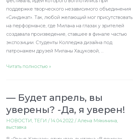
фестиваль, идеи которого воплотились при
поддержке творческого независимого объединения
«Синдикат». Так, любой желающий мог присутствовать
на перформансе, где Милана на глазах у зрителей
создавала произведение, ставшее в финале частью
экспозиции. Студенты Колледжа дизайна под
патронажем друзей Миланы Хацуковой, …
Обнаружение
Читать полностью »
абстрактного
среза
— Будет апрель, вы
уверены? -Да, я уверен!
НОВОСТИ
,
ТЕГИ
/
14.04.2022
/
Алена Мякинина
,
выставка