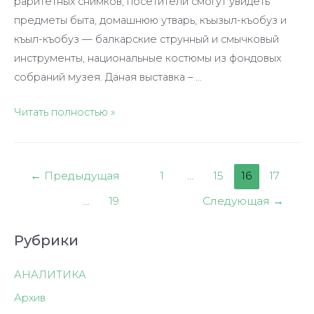
раритетных снимков, посетители смогут увидеть
предметы быта, домашнюю утварь, къызыл-къобуз и
къыл-къобуз — балкарские струнный и смычковый
инструменты, национальные костюмы из фондовых
собраний музея. Даная выставка – …
ИСТОРИЯ
Читать полностью »
БАЛКАРСКОГО
НАРОДА
ЧЕРЕЗ
Пагинация
←
Предыдущая
1
…
15
16
17
ФОТОКАМЕРУ
записей
…
19
Следующая
→
Рубрики
АНАЛИТИКА
Архив