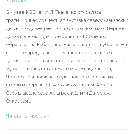
Мамедова
я
уверен!
В музее ИЗО им. А.Л. Ткаченко открылась
традиционная совместная выставка северокавказских
детских художественных школ. Экспозицию “Верные
друзья” в этом году приурочили к 100-летию
образования Кабардино-Балкарской Республики. На
выставке представлены лучшие произведения
детского изобразительного искусства региональных
художественных школ Нальчика, Владикавказа,
Черкесска и новичка традиционного вернисажа —
школы изобразительного искусства им. Аскара-
Сарыджасела села Ахты республики Дагестан.
Открывая …
Друзья
Читать полностью »
снова
вместе