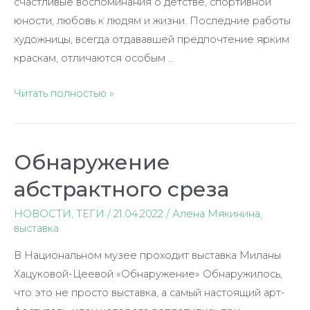
счастливые воспоминания о детстве, спортивной
юности, любовь к людям и жизни. Последние работы
художницы, всегда отдававшей предпочтение ярким
краскам, отличаются особым …
Поэтесса,
Читать полностью »
спортсменка,
художница
Обнаружение
абстрактного среза
НОВОСТИ
,
ТЕГИ
/
21.04.2022
/
Алена Мякинина
,
выставка
В Национальном музее проходит выставка Миланы
Хацуковой-Цеевой «Обнаружение» Обнаружилось,
что это не просто выставка, а самый настоящий арт-