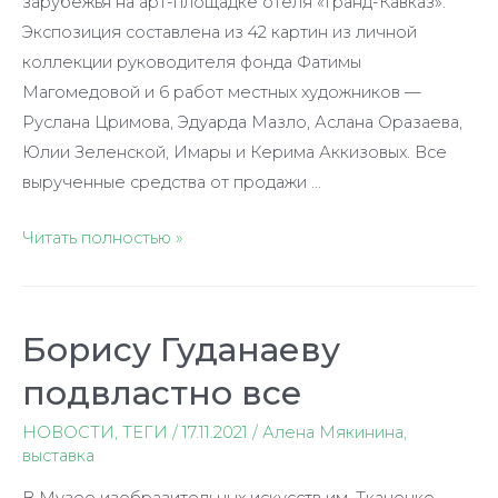
зарубежья на арт-площадке отеля «Гранд-Кавказ».
Экспозиция составлена из 42 картин из личной
коллекции руководителя фонда Фатимы
Магомедовой и 6 работ местных художников —
Руслана Цримова, Эдуарда Мазло, Аслана Оразаева,
Юлии Зеленской, Имары и Керима Аккизовых. Все
вырученные средства от продажи …
Искусство
Читать полностью »
в
помощь
детям
Борису Гуданаеву
подвластно все
НОВОСТИ
,
ТЕГИ
/
17.11.2021
/
Алена Мякинина
,
выставка