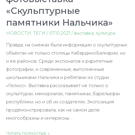
«Скульптурные
памятники Нальчика»
НОВОСТИ
,
ТЕГИ
/
07.10.2021
/
выставка
,
культура
Правда, на снимках была информации о скульптурных
объектах не только столицы КабардиноБалкарии, но
и ее районов. Среди экспонатов и раритетные
фотографии, и современные, выполненные
школьниками Нальчика и ребятами из студии
«Гелиос». Выставка рассказывает не только о
скульптурах, мемориалах, памятниках, барельефах
республики, но и об их создателях. Экспозиция
продемонстрировала, как на самом деле
многообразны и интересны …
В
Читать полностью »