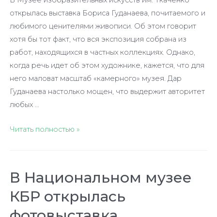
В Музее изобразительных искусств им. Ткаченко
открылась выставка Бориса Гуданаева, почитаемого и
любимого ценителями живописи. Об этом говорит
хотя бы тот факт, что вся экспозиция собрана из
работ, находящихся в частных коллекциях. Однако,
когда речь идет об этом художнике, кажется, что для
него маловат масштаб «камерного» музея. Дар
Гуданаева настолько мощен, что выдержит авторитет
любых …
Борису
Читать полностью »
Гуданаеву
подвластно
все
В Национальном музее
КБР открылась
фотовыставка