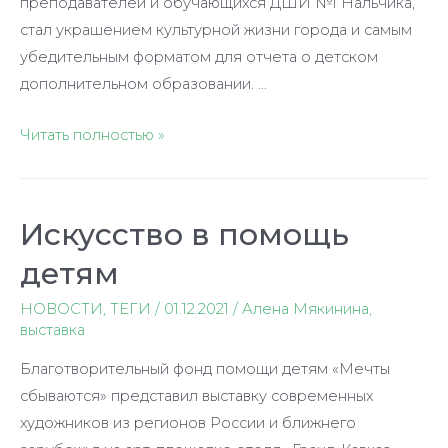
преподавателей и обучающихся ДШИ №1 Нальчика,
стал украшением культурной жизни города и самым
убедительным форматом для отчета о детском
дополнительном образовании. …
Лиана
Читать полностью »
Кусова:
искусство
нюансов
Искусство в помощь
детям
НОВОСТИ
,
ТЕГИ
/
01.12.2021
/
Алена Мякинина
,
выставка
Благотворительный фонд помощи детям «Мечты
сбываются» представил выставку современных
художников из регионов России и ближнего