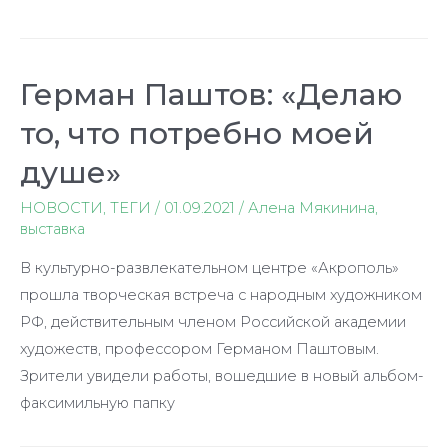
Национальном
музее
КБР
Герман Паштов: «Делаю
открылась
то, что потребно моей
фотовыставка
«Скульптурные
душе»
памятники
НОВОСТИ
,
ТЕГИ
/
01.09.2021
/
Алена Мякинина
,
Нальчика»
выставка
В культурно-развлекательном центре «Акрополь»
прошла творческая встреча с народным художником
РФ, действительным членом Российской академии
художеств, профессором Германом Паштовым.
Зрители увидели работы, вошедшие в новый альбом-
факсимильную папку